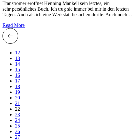
Tranströmer eröffnet Henning Mankell sein letztes, ein
sehr persönliches Buch. Ich trug sie immer bei mir in den letzten
Tagen. Auch als ich eine Werkstatt besuchen durfte. Auch noch…
Read More
12
13
14
15
16
17
18
19
20
21
22
23
24
25
26
27