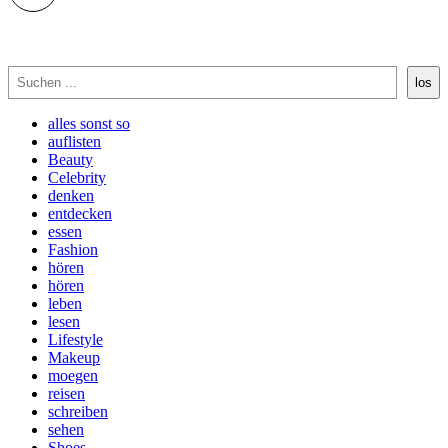
Suchen
los
alles sonst so
auflisten
Beauty
Celebrity
denken
entdecken
essen
Fashion
hören
hören
leben
lesen
Lifestyle
Makeup
moegen
reisen
schreiben
sehen
Shoes