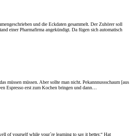
ammengeschrieben und die Eckdaten gesammelt. Der Zuhörer soll
rstand einer Pharmafirma angekündigt. Da fügen sich automatisch
n das müssen müssen. Aber sollte man nicht. Pekannnussschaum [aus
Den Espresso erst zum Kochen bringen und dann…
l of yourself while your´re learning to say it better.“ Hat