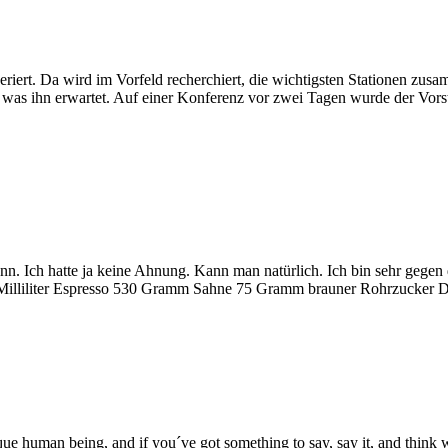
ert. Da wird im Vorfeld recherchiert, die wichtigsten Stationen zus
das was ihn erwartet. Auf einer Konferenz vor zwei Tagen wurde der Vo
n. Ich hatte ja keine Ahnung. Kann man natürlich. Ich bin sehr gege
Milliliter Espresso 530 Gramm Sahne 75 Gramm brauner Rohrzucker 
ue human being, and if you´ve got something to say, say it, and think wel