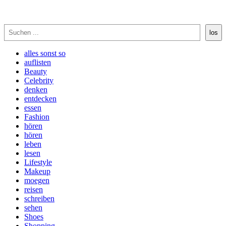
Suchen
los
alles sonst so
auflisten
Beauty
Celebrity
denken
entdecken
essen
Fashion
hören
hören
leben
lesen
Lifestyle
Makeup
moegen
reisen
schreiben
sehen
Shoes
Shopping