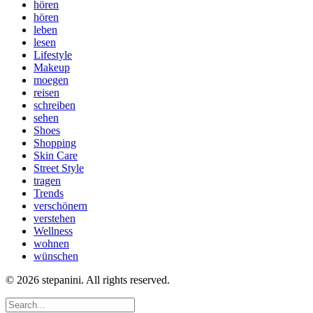
hören
hören
leben
lesen
Lifestyle
Makeup
moegen
reisen
schreiben
sehen
Shoes
Shopping
Skin Care
Street Style
tragen
Trends
verschönern
verstehen
Wellness
wohnen
wünschen
© 2026 stepanini. All rights reserved.