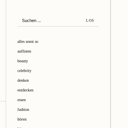
S
LOS
u
c
h
alles sonst so
e
auflisten
n
beauty
celebrity
denken
entdecken
essen
fashion
hören