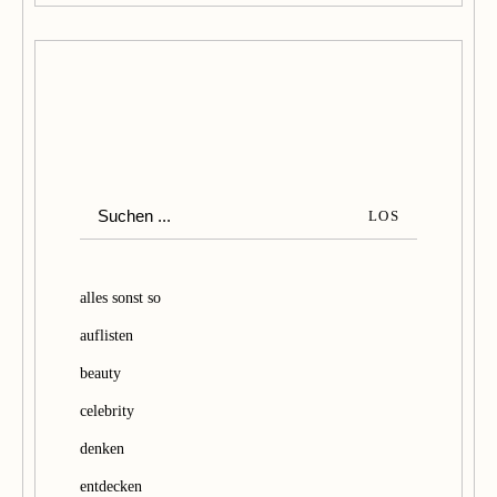
S
LOS
u
c
h
alles sonst so
e
auflisten
n
beauty
celebrity
denken
entdecken