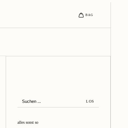
S
LOS
u
c
h
alles sonst so