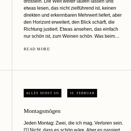
drosseln. Die Welt weiter laufen lassen und
etwas lesen, das nicht zielführend ist, keinen
direkten und erkennbaren Mehrwert liefert, aber
den Horizont erweitert, den Blick schärft, die
Richtung justiert. Etwas ansehen, das einfach
nur schön ist, zum Weinen schön. Was beim…
READ MORE
ALLES SONST SO
10. FEBRUAR
Montagsmögen
Jeden Montag: Zwei, die ich mag. Verloren sein.
[1] Nicht, dass es schön wäre. Aber es passiert