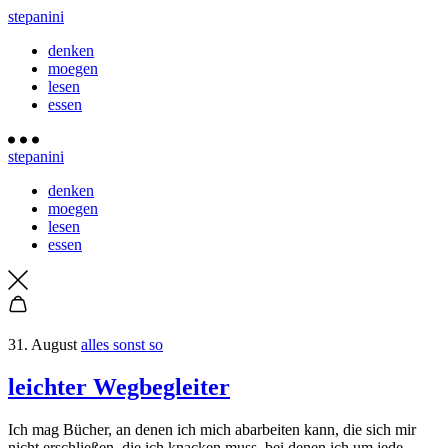
stepanini
denken
moegen
lesen
essen
stepanini
denken
moegen
lesen
essen
31. August
alles sonst so
leichter Wegbegleiter
Ich mag Bücher, an denen ich mich abarbeiten kann, die sich mir
nicht erschließen, die ich knacken muss, bei denen ich um jede