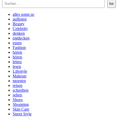
Suchen
los
alles sonst so
auflisten
Beauty
Celebrity
denken
entdecken
essen
Fashion
hören
hören
leben
lesen
Lifestyle
Makeup
moegen
reisen
schreiben
sehen
Shoes
Shopping
Skin Care
Street Style