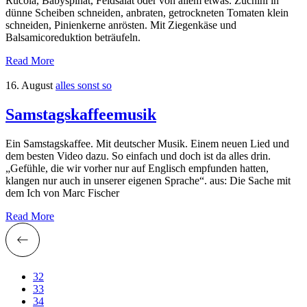
Rucola, Babyspinat, Feldsalat oder von allem etwas. Zuchini in
dünne Scheiben schneiden, anbraten, getrockneten Tomaten klein
schneiden, Pinienkerne anrösten. Mit Ziegenkäse und
Balsamicoreduktion beträufeln.
Read More
16. August
alles sonst so
Samstagskaffeemusik
Ein Samstagskaffee. Mit deutscher Musik. Einem neuen Lied und
dem besten Video dazu. So einfach und doch ist da alles drin.
„Gefühle, die wir vorher nur auf Englisch empfunden hatten,
klangen nur auch in unserer eigenen Sprache“. aus: Die Sache mit
dem Ich von Marc Fischer
Read More
32
33
34