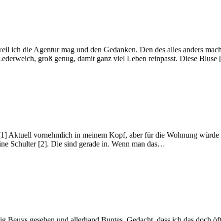
 weil ich die Agentur mag und den Gedanken. Den des alles anders mac
ederweich, groß genug, damit ganz viel Leben reinpasst. Diese Bluse
 [1] Aktuell vornehmlich in meinem Kopf, aber für die Wohnung würde i
ine Schulter [2]. Die sind gerade in. Wenn man das…
 Beuys gesehen und allerhand Buntes. Gedacht, dass ich das doch öft