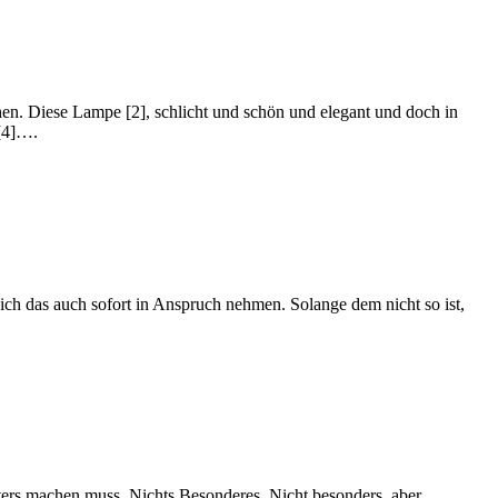
hen. Diese Lampe [2], schlicht und schön und elegant und doch in
 [4]….
ch das auch sofort in Anspruch nehmen. Solange dem nicht so ist,
ers machen muss. Nichts Besonderes. Nicht besonders, aber