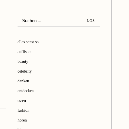
S
LOS
u
c
h
alles sonst so
e
auflisten
n
beauty
celebrity
denken
entdecken
essen
fashion
hören